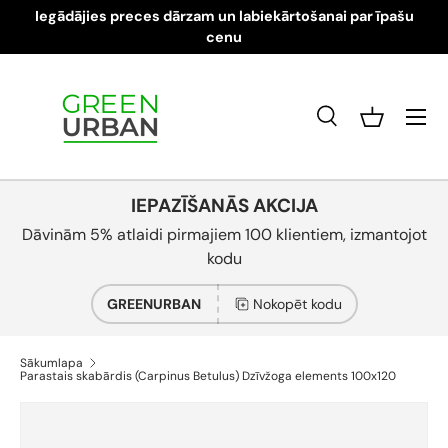
Iegādājies preces dārzam un labiekārtošanai par īpašu
Pāriet pie satura
cenu
Izvēlne
Meklēt
Grozs
Meklēt
Produkta veids
Visi
IEPAZĪŠANĀS AKCIJA
Dāvinām 5% atlaidi pirmajiem 100 klientiem, izmantojot
kodu
GREENURBAN
Nokopēt kodu
Sākumlapa
Parastais skabārdis (Carpinus Betulus) Dzīvžoga elements 100x120