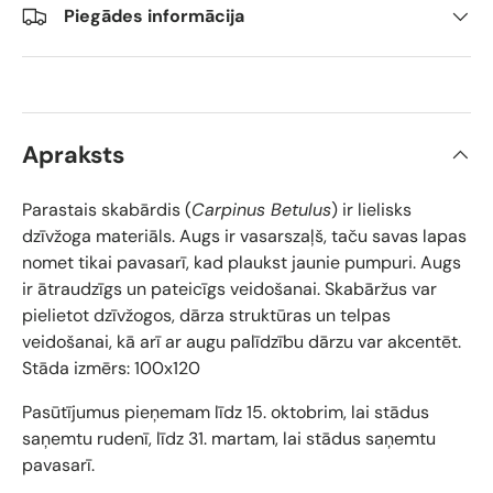
Piegādes informācija
Apraksts
Parastais skabārdis (
Carpinus Betulus
) ir lielisks
dzīvžoga materiāls. Augs ir vasarszaļš, taču savas lapas
nomet tikai pavasarī, kad plaukst jaunie pumpuri. Augs
ir ātraudzīgs un pateicīgs veidošanai. Skabāržus var
pielietot dzīvžogos, dārza struktūras un telpas
veidošanai, kā arī ar augu palīdzību dārzu var akcentēt.
Stāda izmērs: 100x120
Pasūtījumus pieņemam līdz 15. oktobrim, lai stādus
saņemtu rudenī, līdz 31. martam, lai stādus saņemtu
pavasarī.