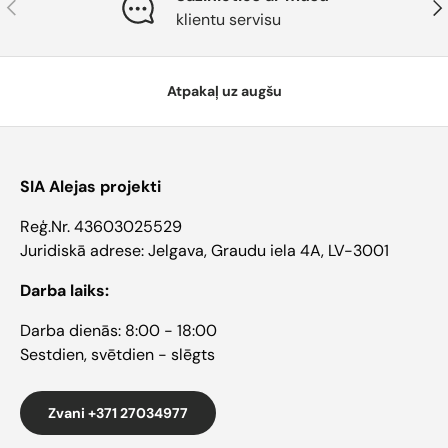
Atpakaļ
Tāl
klientu servisu
Atpakaļ uz augšu
SIA Alejas projekti
Reģ.Nr. 43603025529
Juridiskā adrese: Jelgava, Graudu iela 4A, LV-3001
Darba laiks:
Darba dienās: 8:00 - 18:00
Sestdien, svētdien - slēgts
Zvani +371 27034977