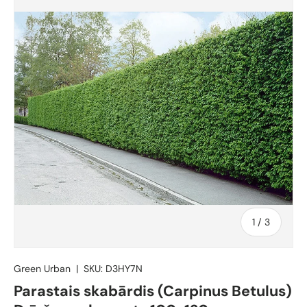
no
1
/
3
Green Urban
|
SKU:
D3HY7N
Parastais skabārdis (Carpinus Betulus)