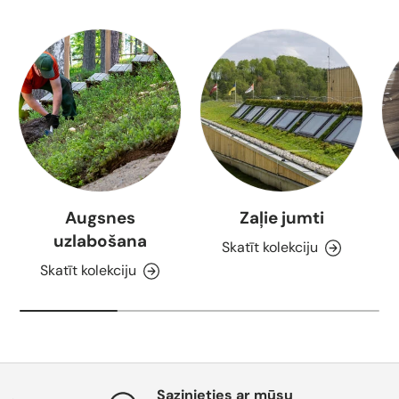
Augsnes
Zaļie jumti
uzlabošana
Skatīt kolekciju
Skatīt kolekciju
Sazinieties ar mūsu