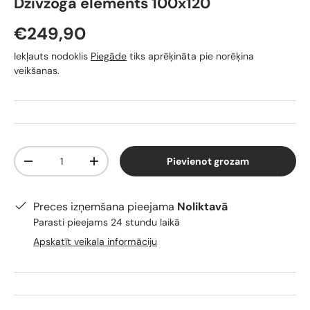
Dzīvžoga elements 100x120
€249,90
Iekļauts nodoklis
Piegāde
tiks aprēķināta pie norēķina
veikšanas.
Skaits
Pievienot grozam
-
+
Preces izņemšana pieejama
Noliktavā
Parasti pieejams 24 stundu laikā
Apskatīt veikala informāciju