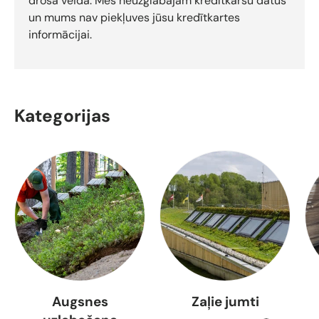
drošā veidā. Mēs neuzglabājam kredītkaršu datus
un mums nav piekļuves jūsu kredītkartes
informācijai.
Kategorijas
Augsnes
Zaļie jumti