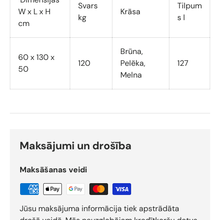
Svars
Tilpum
W x L x H
Krāsa
kg
s l
cm
Brūna,
60 x 130 x
120
Pelēka,
127
50
Melna
Maksājumi un drošība
Maksāšanas veidi
Jūsu maksājuma informācija tiek apstrādāta