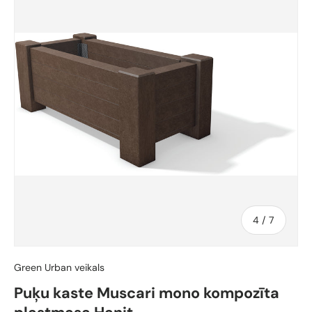
no
4
/
7
Green Urban veikals
Puķu kaste Muscari mono kompozīta