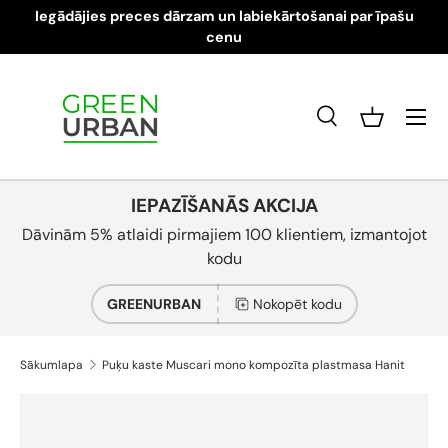
Iegādājies preces dārzam un labiekārtošanai par īpašu
Pāriet pie satura
cenu
Izvēlne
Meklēt
Grozs
Meklēt
Produkta veids
Visi
IEPAZĪŠANĀS AKCIJA
Dāvinām 5% atlaidi pirmajiem 100 klientiem, izmantojot
kodu
GREENURBAN
Nokopēt kodu
Sākumlapa
Puķu kaste Muscari mono kompozīta plastmasa Hanit
Attēls 4 tagad ir pieejams galerijā