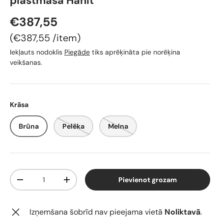
plastmasa Hanit
€387,55
Cena par vienību
€387,55
/
item
Iekļauts nodoklis
Piegāde
tiks aprēķināta pie norēķina
veikšanas.
Krāsa
Brūna
Pelēka
Melna
Skaits
Pievienot grozam
-
+
Izņemšana šobrīd nav pieejama vietā
Noliktavā
.