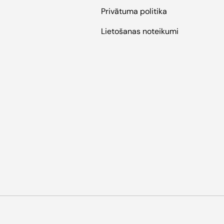
Privātuma politika
Lietošanas noteikumi
Pieņemtie maksāšanas veidi