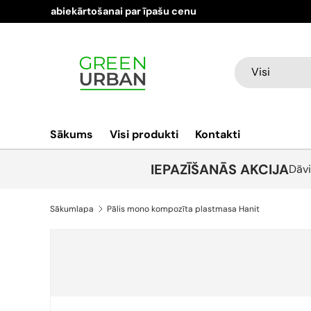
Aplūko produktus jau šodien
Visi produkti
Pāriet pie satura
Meklēt
Produkta veids
Visi
Sākums
Visi produkti
Kontakti
IEPAZĪŠANĀS AKCIJA
Dāvi
Sākumlapa
Pālis mono kompozīta plastmasa Hanit
Attēls 4 tagad ir pieejams galerijā