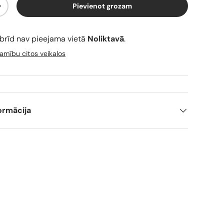
Pievienot grozam
+
brīd nav pieejama vietā
Noliktavā
.
amību citos veikalos
ormācija