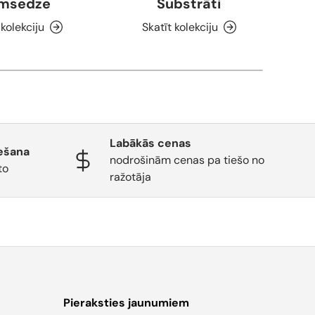
msedze
Substrāti
T
 kolekciju
Skatīt kolekciju
Labākās cenas
ešana
nodrošinām cenas pa tiešo no
to
ražotāja
Pieraksties jaunumiem