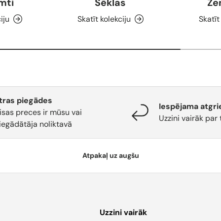
umti
Sēklas
Ze
iju
Skatīt kolekciju
Skatīt
tras piegādes
Iespējama atgri
isas preces ir mūsu vai
Uzzini vairāk par 
iegādātāja noliktavā
Atpakaļ uz augšu
Uzzini vairāk