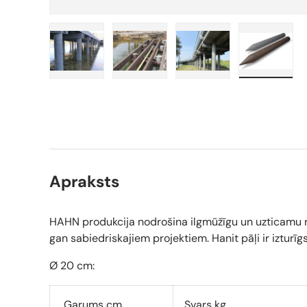
Ielādēt attēlu 1 galerijā
Ielādēt attēlu 2 galerijā
Ielādēt attēlu 3 galer
Ielādēt 
Apraksts
HAHN produkcija nodrošina ilgmūžīgu un uzticamu r
gan sabiedriskajiem projektiem. Hanit pāļi ir izturīgs
Ø 20 cm:
Garums cm
Svars kg