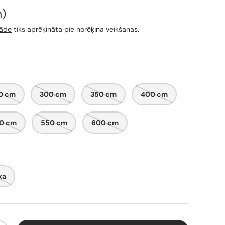
nību
m
gāde
tiks aprēķināta pie norēķina veikšanas.
0 cm
300 cm
350 cm
400 cm
0 cm
550 cm
600 cm
ka