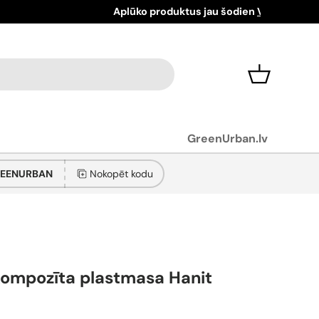
Grozs
GreenUrban.lv
EENURBAN
Nokopēt kodu
kompozīta plastmasa Hanit