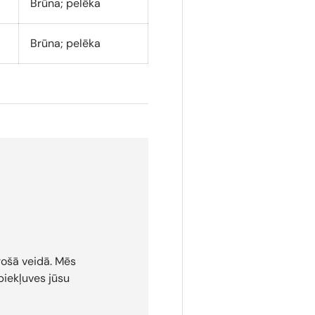
Brūna; pelēka
Brūna; pelēka
rošā veidā. Mēs
iekļuves jūsu