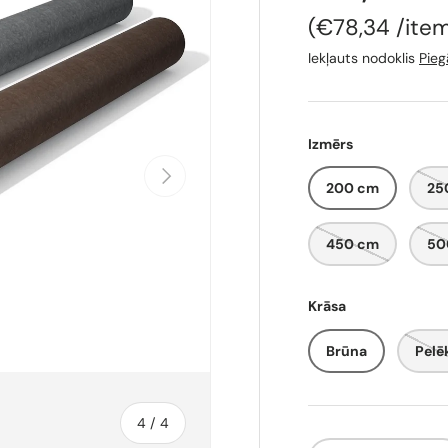
Cena par vie
€78,34
/
ite
Iekļauts nodoklis
Pie
Izmērs
Tālāk
200 cm
25
450 cm
50
Krāsa
Brūna
Pelē
no
4
/
4
Skaits