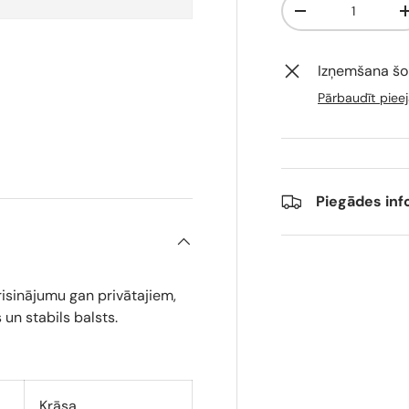
-
Izņemšana šo
Pārbaudīt pieej
ijā
attēlu 4 galerijā
Piegādes inf
isinājumu gan privātajiem,
 un stabils balsts.
Krāsa