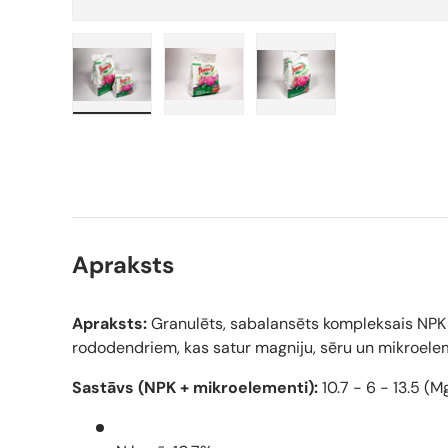
Ielādēt attēlu 1 galerijā
Ielādēt attēlu 2 galerijā
Ielādēt attēlu 3 galer
Apraksts
Apraksts:
Granulēts, sabalansēts kompleksais NP
rododendriem, kas satur magniju, sēru un mikroele
Sastāvs (NPK + mikroelementi):
10.7 - 6 - 13.5 