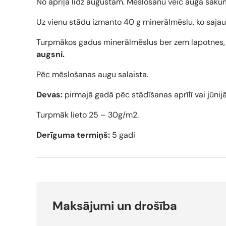
No aprīļa līdz augustam. Mēslošanu veic auga sākum
Uz vienu stādu izmanto 40 g minerālmēslu, ko sajau
Turpmākos gadus minerālmēslus ber zem lapotnes,
augsni.
Pēc mēslošanas augu salaista.
Devas:
pirmajā gadā pēc stādīšanas aprīlī vai jūnij
Turpmāk lieto 25 – 30g/m2.
Derīguma termiņš:
5 gadi
Maksājumi un drošība