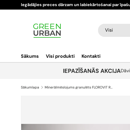
Iegādājies preces dārzam un labiekārtošanai par īpaš
Pāriet pie satura
Meklēt
Produkta veids
Visi
Sākums
Visi produkti
Kontakti
IEPAZĪŠANĀS AKCIJA
Dāvi
Sākumlapa
Minerālmēslojums granulēts FLOROVIT Rododendriem, 1 kg un 3 kg