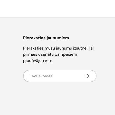
Pieraksties jaunumiem
Pieraksties mūsu jaunumu izsūtnei, lai
pirmais uzzinātu par īpašiem
piedāvājumiem
E-pasts
Pieteikties jaun