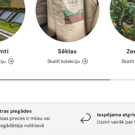
umti
Sēklas
Ze
iju
Skatīt kolekciju
Skatīt
tras piegādes
Iespējama atgri
isas preces ir mūsu vai
Uzzini vairāk par 
iegādātāja noliktavā