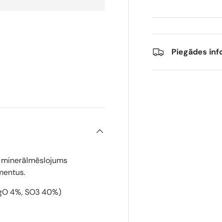
Piegādes inf
ijā
K minerālmēslojums
mentus.
(MgO 4%, SO3 40%)