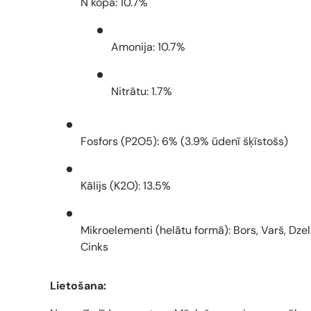
N kopā: 10.7%
Amonija: 10.7%
Nitrātu: 1.7%
Fosfors (P2O5): 6% (3.9% ūdenī šķīstošs)
Kālijs (K2O): 13.5%
Mikroelementi (helātu formā): Bors, Varš, Dze
Cinks
Lietošana: