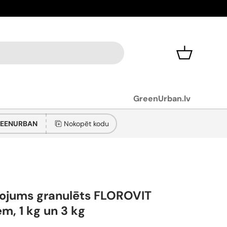
Aplūko pro
Grozs
GreenUrban.lv
EENURBAN
Nokopēt kodu
ojums granulēts FLOROVIT
m, 1 kg un 3 kg