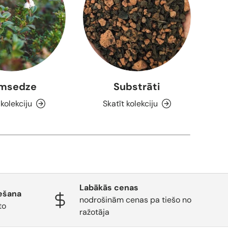
msedze
Substrāti
T
 kolekciju
Skatīt kolekciju
Labākās cenas
ešana
nodrošinām cenas pa tiešo no
to
ražotāja