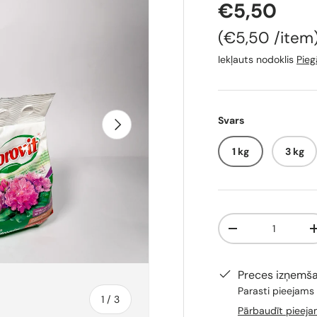
€5,50
Cena par vie
€5,50
/
item
Iekļauts nodoklis
Pie
Svars
Tālāk
1 kg
3 kg
Skaits
-
Preces izņemš
Parasti pieejams
no
1
/
3
Pārbaudīt pieeja