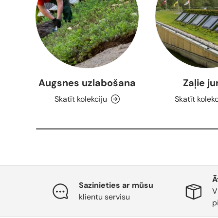
Augsnes uzlabošana
Zaļie j
Skatīt kolekciju
Skatīt kolekc
Ā
Sazinieties ar mūsu
V
klientu servisu
p