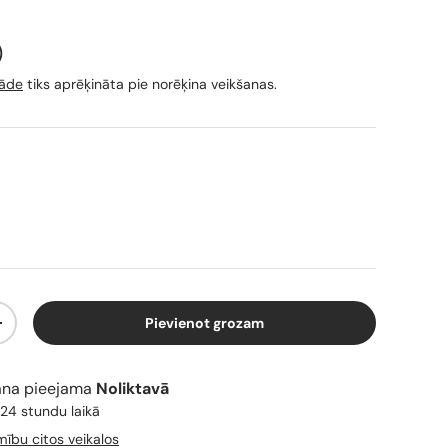
nību
gāde
tiks aprēķināta pie norēķina veikšanas.
Pievienot grozam
+
ana pieejama
Noliktavā
 24 stundu laikā
mību citos veikalos