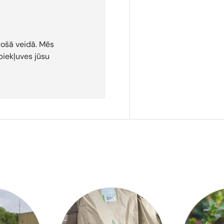
rošā veidā. Mēs
iekļuves jūsu