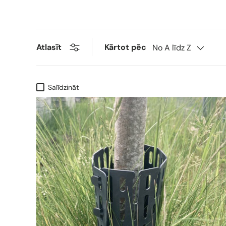
Kārtot pēc
Atlasīt
No A līdz Z
Salīdzināt