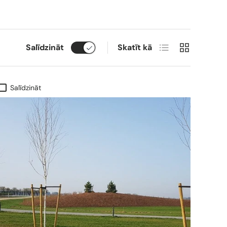
Saraksts
Režģis
Salīdzināt
Skatīt kā
Salīdzināt