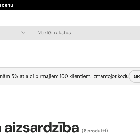
u cenu
nām 5% atlaidi pirmajiem 100 klientiem, izmantojot kodu
GR
 aizsardzība
(6 produkti)