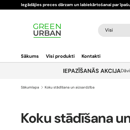
Iegādājies preces dārzam un labiekārtošanai par īpaš
Pāriet pie satura
Meklēt
Produkta veids
Visi
Sākums
Visi produkti
Kontakti
IEPAZĪŠANĀS AKCIJA
Dāvi
Sākumlapa
Koku stādīšana un aizsardzība
Koku stādīšana un