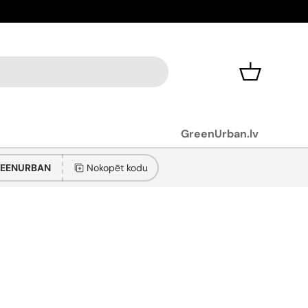
Aplūko pro
Grozs
GreenUrban.lv
EENURBAN
Nokopēt kodu