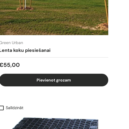
Green Urban
Lenta koku piesiešanai
€55,00
Pievienot grozam
Salīdzināt