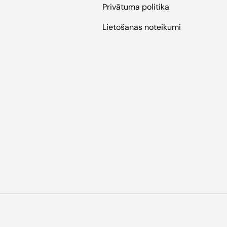
Privātuma politika
Lietošanas noteikumi
Pieņemtie maksāšanas veidi