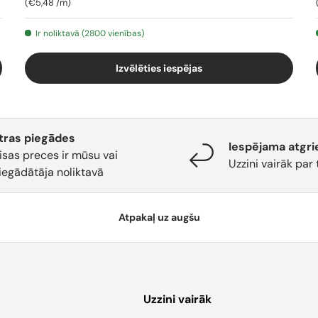
Cena par vienību
€5,48
/
m
Ir noliktavā (2800 vienības)
Izvēlēties iespējas
tras piegādes
Iespējama atgri
isas preces ir mūsu vai
Uzzini vairāk par 
iegādātāja noliktavā
Atpakaļ uz augšu
Uzzini vairāk