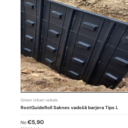
Green Urban veikals
RootGuideRoll Saknes vadošā barjera Tips L
€5,90
No