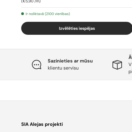
Cena par vienību
€5,90
/
m
Ir noliktavā (2100 vienības)
Izvēlēties iespējas
Ā
Sazinieties ar mūsu
V
klientu servisu
p
SIA Alejas projekti