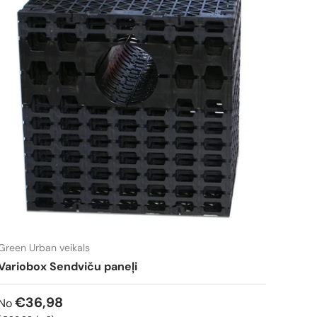
Green Urban veikals
Variobox Sendviču paneļi
€36,98
No