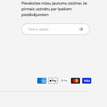
Pieraksties mūsu jaunumu izsūtnei, lai
pirmais uzzinātu par īpašiem
piedāvājumiem
E-pasts
Pieteikties jaun