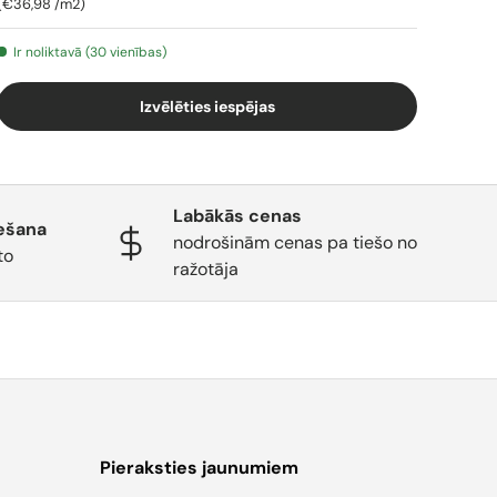
Cena par vienību
€36,98
/
m2
Ir noliktavā (30 vienības)
Izvēlēties iespējas
Labākās cenas
ešana
nodrošinām cenas pa tiešo no
to
ražotāja
Pieraksties jaunumiem