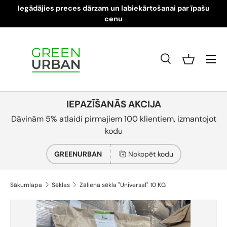
Iegādājies preces dārzam un labiekārtošanai par īpašu
Pāriet pie satura
cenu
Izvēlne
Meklēt
Grozs
Meklēt
Produkta veids
Visi
IEPAZĪŠANĀS AKCIJA
Dāvinām 5% atlaidi pirmajiem 100 klientiem, izmantojot
kodu
GREENURBAN
Nokopēt kodu
Sākumlapa
Sēklas
Zāliena sēkla "Universal" 10 KG