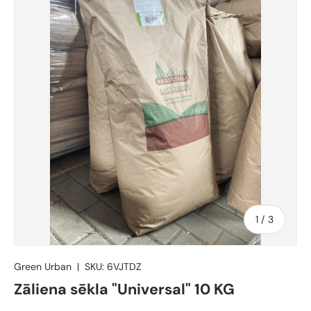
no
1
/
3
Green Urban
|
SKU:
6VJTDZ
Zāliena sēkla "Universal" 10 KG