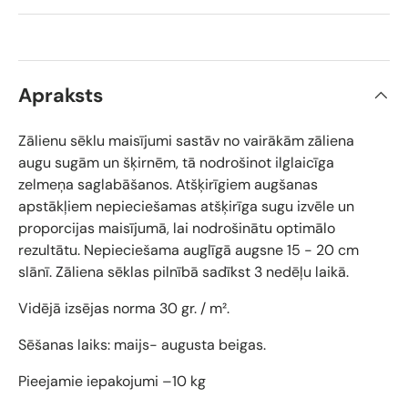
Apraksts
Zālienu sēklu maisījumi sastāv no vairākām zāliena
augu sugām un šķirnēm, tā nodrošinot ilglaicīga
zelmeņa saglabāšanos. Atšķirīgiem augšanas
apstākļiem nepieciešamas atšķirīga sugu izvēle un
proporcijas maisījumā, lai nodrošinātu optimālo
rezultātu.
Nepieciešama auglīgā augsne 15 - 20 cm
slānī. Zāliena sēklas pilnībā sadīkst 3 nedēļu laikā.
Vidējā izsējas norma 30 gr. /
m².
Sēšanas laiks: maijs- augusta beigas.
Pieejamie iepakojumi –10 kg