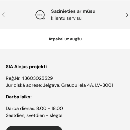
Sazinieties ar mūsu
Atpakaļ
Tāl
klientu servisu
Atpakaļ uz augšu
SIA Alejas projekti
Reģ.Nr. 43603025529
Juridiskā adrese: Jelgava, Graudu iela 4A, LV-3001
Darba laiks:
Darba dienās: 8:00 - 18:00
Sestdien, svētdien - slēgts