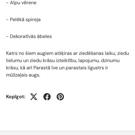
- Alpu vērene
- Pelēkā spireja
- Dekoratīvās ābeles
Katrs no šiem augiem atšķiras ar ziedēšanas laiku, ziedu
lielumu un ziedu krāsu izteiktību, lapojumu, dzinumu
krāsu, kā arī Parastā īve un parastais ligustrs ir
mūžzaļais augs.
Kopīgot: