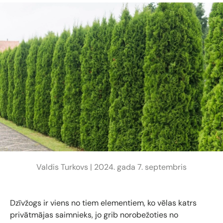
Valdis Turkovs |
2024. gada 7. septembris
Dzīvžogs ir viens no tiem elementiem, ko vēlas katrs
privātmājas saimnieks, jo grib norobežoties no