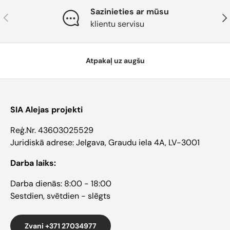
Sazinieties ar mūsu
Atpakaļ
Tāl
klientu servisu
Atpakaļ uz augšu
SIA Alejas projekti
Reģ.Nr. 43603025529
Juridiskā adrese: Jelgava, Graudu iela 4A, LV-3001
Darba laiks:
Darba dienās: 8:00 - 18:00
Sestdien, svētdien - slēgts
Zvani +371 27034977