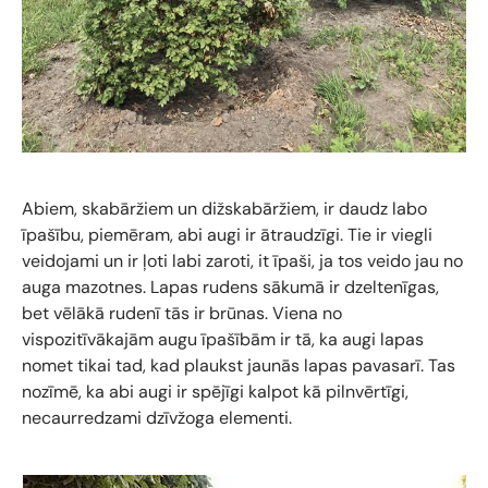
Abiem, skabāržiem un dižskabāržiem, ir daudz labo
īpašību, piemēram, abi augi ir ātraudzīgi. Tie ir viegli
veidojami un ir ļoti labi zaroti, it īpaši, ja tos veido jau no
auga mazotnes. Lapas rudens sākumā ir dzeltenīgas,
bet vēlākā rudenī tās ir brūnas. Viena no
vispozitīvākajām augu īpašībām ir tā, ka augi lapas
nomet tikai tad, kad plaukst jaunās lapas pavasarī. Tas
nozīmē, ka abi augi ir spējīgi kalpot kā pilnvērtīgi,
necaurredzami dzīvžoga elementi.