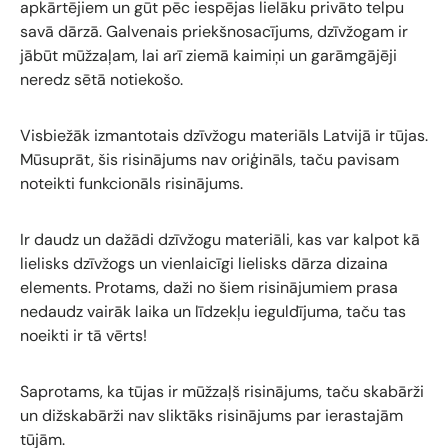
apkārtējiem un gūt pēc iespējas lielāku privāto telpu
savā dārzā. Galvenais priekšnosacījums, dzīvžogam ir
jābūt mūžzaļam, lai arī ziemā kaimiņi un garāmgājēji
neredz sētā notiekošo.
Visbiežāk izmantotais dzīvžogu materiāls Latvijā ir tūjas.
Mūsuprāt, šis risinājums nav oriģināls, taču pavisam
noteikti funkcionāls risinājums.
Ir daudz un dažādi dzīvžogu materiāli, kas var kalpot kā
lielisks dzīvžogs un vienlaicīgi lielisks dārza dizaina
elements. Protams, daži no šiem risinājumiem prasa
nedaudz vairāk laika un līdzekļu ieguldījuma, taču tas
noeikti ir tā vērts!
Saprotams, ka tūjas ir mūžzaļš risinājums, taču skabārži
un dižskabārži nav sliktāks risinājums par ierastajām
tūjām.